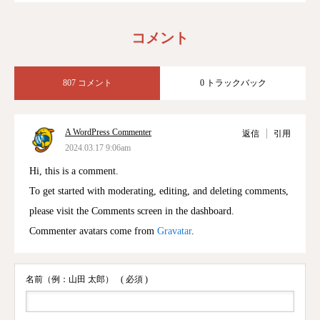
コメント
807 コメント
0 トラックバック
A WordPress Commenter
返信
引用
2024.03.17 9:06am
Hi, this is a comment.
To get started with moderating, editing, and deleting comments,
please visit the Comments screen in the dashboard.
Commenter avatars come from
Gravatar
.
名前（例：山田 太郎）
( 必須 )