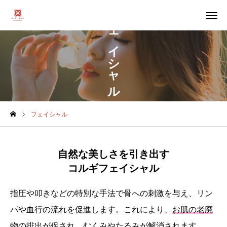
フェイシャル
WEB予約
オーナー
アクセス
フェイシャル
ホーム
お店について
自然な美しさを引き出す
コルギフェイシャル
メニュー
指圧や叩きなどの特別な手法で骨への刺激を与え、リン
スタッフ
パや血行の流れを促進します。これにより、
お肌の老廃
アクセス
物の排出が促され、むくみやたるみが解消されます。